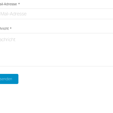
ail-Adresse *
hricht *
senden