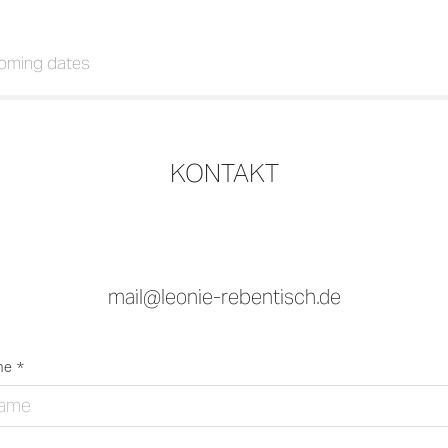
oming dates
KONTAKT
mail@leonie-rebentisch.de
e *